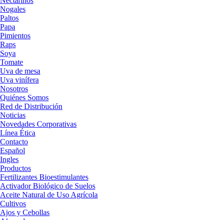
Nectarinos
Nogales
Paltos
Papa
Pimientos
Raps
Soya
Tomate
Uva de mesa
Uva vinífera
Nosotros
Quiénes Somos
Red de Distribución
Noticias
Novedades Corporativas
Línea Ética
Contacto
Español
Ingles
Productos
Fertilizantes Bioestimulantes
Activador Biológico de Suelos
Aceite Natural de Uso Agrícola
Cultivos
Ajos y Cebollas