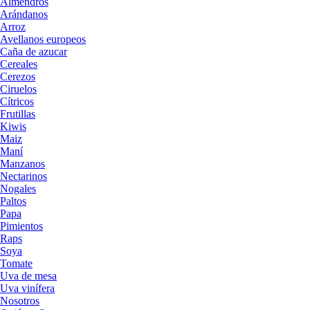
Almendros
Arándanos
Arroz
Avellanos europeos
Caña de azucar
Cereales
Cerezos
Ciruelos
Cítricos
Frutillas
Kiwis
Maiz
Maní
Manzanos
Nectarinos
Nogales
Paltos
Papa
Pimientos
Raps
Soya
Tomate
Uva de mesa
Uva vinífera
Nosotros