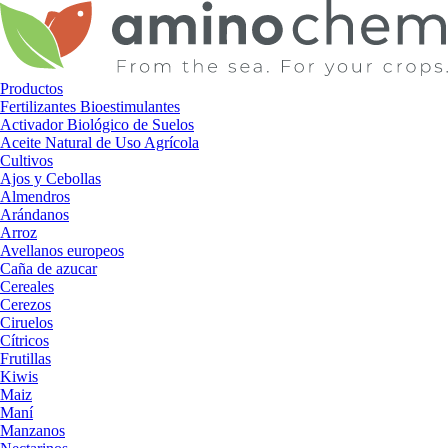
Ir
al
contenido
Productos
Fertilizantes Bioestimulantes
Activador Biológico de Suelos
Aceite Natural de Uso Agrícola
Cultivos
Ajos y Cebollas
Almendros
Arándanos
Arroz
Avellanos europeos
Caña de azucar
Cereales
Cerezos
Ciruelos
Cítricos
Frutillas
Kiwis
Maiz
Maní
Manzanos