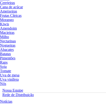
Cerejeiras
Cana de açúcar
Ameixeiras
Frutas Cítricas
Morango
Kiwis
Amendoim
Macieiras
Milho
Nectarinas
Nogueiras
Abacates
Batatas
Pimentões
Raps
Soja
Tomate
Uva de mesa
Uva vinífera
Nós
Nossa Equipe
Rede de Distribuição
Notícias