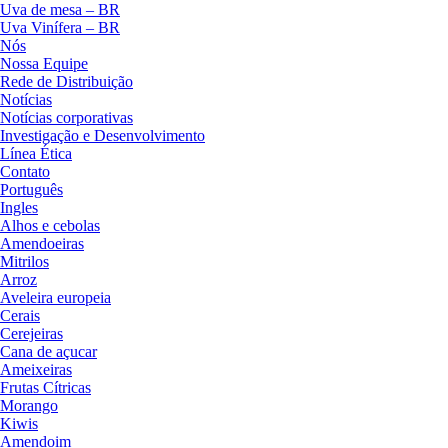
Uva de mesa – BR
Uva Vinífera – BR
Nós
Nossa Equipe
Rede de Distribuição
Notícias
Notícias corporativas
Investigação e Desenvolvimento
Línea Ética
Contato
Português
Ingles
Alhos e cebolas
Amendoeiras
Mitrilos
Arroz
Aveleira europeia
Cerais
Cerejeiras
Cana de açucar
Ameixeiras
Frutas Cítricas
Morango
Kiwis
Amendoim