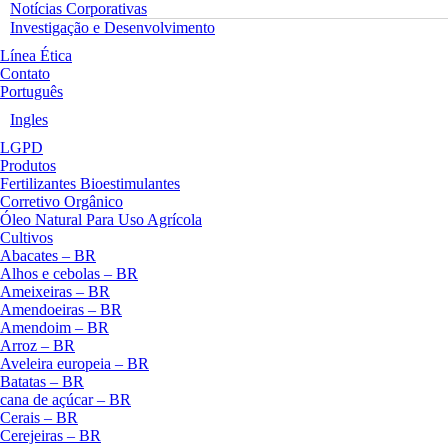
Notícias Corporativas
Investigação e Desenvolvimento
Línea Ética
Contato
Português
Ingles
LGPD
Produtos
Fertilizantes Bioestimulantes
Corretivo Orgânico
Óleo Natural Para Uso Agrícola
Cultivos
Abacates – BR
Alhos e cebolas – BR
Ameixeiras – BR
Amendoeiras – BR
Amendoim – BR
Arroz – BR
Aveleira europeia – BR
Batatas – BR
cana de açúcar – BR
Cerais – BR
Cerejeiras – BR