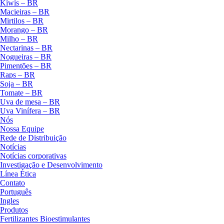
Kiwis – BR
Macieiras – BR
Mirtilos – BR
Morango – BR
Milho – BR
Nectarinas – BR
Nogueiras – BR
Pimentões – BR
Raps – BR
Soja – BR
Tomate – BR
Uva de mesa – BR
Uva Vinífera – BR
Nós
Nossa Equipe
Rede de Distribuição
Notícias
Notícias corporativas
Investigação e Desenvolvimento
Línea Ética
Contato
Português
Ingles
Produtos
Fertilizantes Bioestimulantes