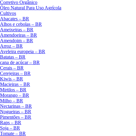
Corretivo Orgânico
Óleo Natural Para Uso Agrícola
Cultivos
Abacates – BR
Alhos e cebolas – BR
Ameixeiras – BR
Amendoeiras – BR
Amendoim – BR
Arroz – BR
Aveleira europeia – BR
Batatas – BR
cana de açúcar – BR
Cerais – BR
Cerejeiras – BR
Kiwis – BR
Macieiras – BR
Mirtilos – BR
Morango – BR
Milho – BR
Nectarinas – BR
Nogueiras – BR
Pimentões – BR
Raps – BR
Soja – BR
Tomate – BR