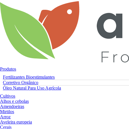
Ir
para
o
conteúdo
Produtos
Fertilizantes Bioestimulantes
Corretivo Orgânico
Óleo Natural Para Uso Agrícola
Cultivos
Alhos e cebolas
Amendoeiras
Mirtilos
Arroz
Aveleira europeia
Cerais