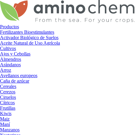
Ir
al
contenido
Productos
Fertilizantes Bioestimulantes
Activador Biológico de Suelos
Aceite Natural de Uso Agrícola
Cultivos
Ajos y Cebollas
Almendros
Arándanos
Arroz
Avellanos europeos
Caña de azúcar
Cereales
Cerezos
Ciruelos
Cítricos
Frutillas
Kiwis
Maiz
Maní
Manzanos