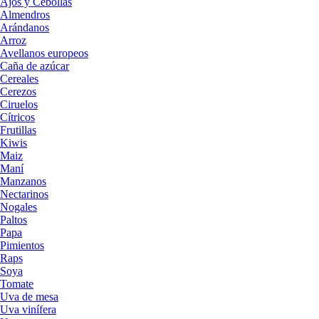
Ajos y Cebollas
Almendros
Arándanos
Arroz
Avellanos europeos
Caña de azúcar
Cereales
Cerezos
Ciruelos
Cítricos
Frutillas
Kiwis
Maiz
Maní
Manzanos
Nectarinos
Nogales
Paltos
Papa
Pimientos
Raps
Soya
Tomate
Uva de mesa
Uva vinífera