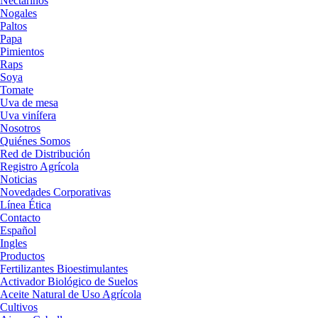
Nectarinos
Nogales
Paltos
Papa
Pimientos
Raps
Soya
Tomate
Uva de mesa
Uva vinífera
Nosotros
Quiénes Somos
Red de Distribución
Registro Agrícola
Noticias
Novedades Corporativas
Línea Ética
Contacto
Español
Ingles
Productos
Fertilizantes Bioestimulantes
Activador Biológico de Suelos
Aceite Natural de Uso Agrícola
Cultivos