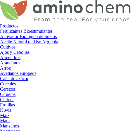
Ir
al
contenido
Productos
Fertilizantes Bioestimulantes
Activador Biológico de Suelos
Aceite Natural de Uso Agrícola
Cultivos
Ajos y Cebollas
Almendros
Arándanos
Arroz
Avellanos europeos
Caña de azúcar
Cereales
Cerezos
Ciruelos
Cítricos
Frutillas
Kiwis
Maiz
Maní
Manzanos