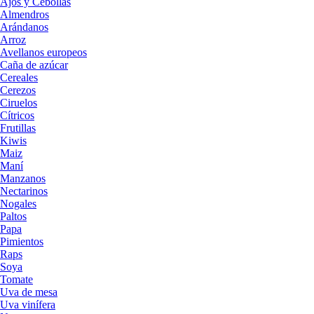
Ajos y Cebollas
Almendros
Arándanos
Arroz
Avellanos europeos
Caña de azúcar
Cereales
Cerezos
Ciruelos
Cítricos
Frutillas
Kiwis
Maiz
Maní
Manzanos
Nectarinos
Nogales
Paltos
Papa
Pimientos
Raps
Soya
Tomate
Uva de mesa
Uva vinífera