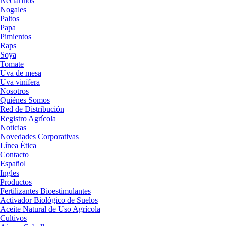
Nectarinos
Nogales
Paltos
Papa
Pimientos
Raps
Soya
Tomate
Uva de mesa
Uva vinífera
Nosotros
Quiénes Somos
Red de Distribución
Registro Agrícola
Noticias
Novedades Corporativas
Línea Ética
Contacto
Español
Ingles
Productos
Fertilizantes Bioestimulantes
Activador Biológico de Suelos
Aceite Natural de Uso Agrícola
Cultivos